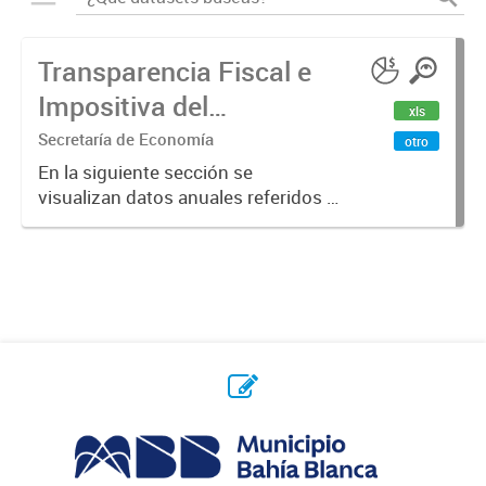
Transparencia Fiscal e
Impositiva del
xls
Municipio. Año 2023
Secretaría de Economía
otro
En la siguiente sección se
visualizan datos anuales referidos a
la transparencia fiscal e impositiva
del Municipio en el año 2023.