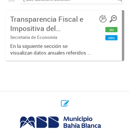
Transparencia Fiscal e
Impositiva del
xls
Municipio. Año 2023
Secretaría de Economía
otro
En la siguiente sección se
visualizan datos anuales referidos a
la transparencia fiscal e impositiva
del Municipio en el año 2023.