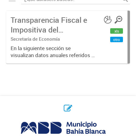
Transparencia Fiscal e
Impositiva del
xls
Municipio. Año 2023
Secretaría de Economía
otro
En la siguiente sección se
visualizan datos anuales referidos a
la transparencia fiscal e impositiva
del Municipio en el año 2023.