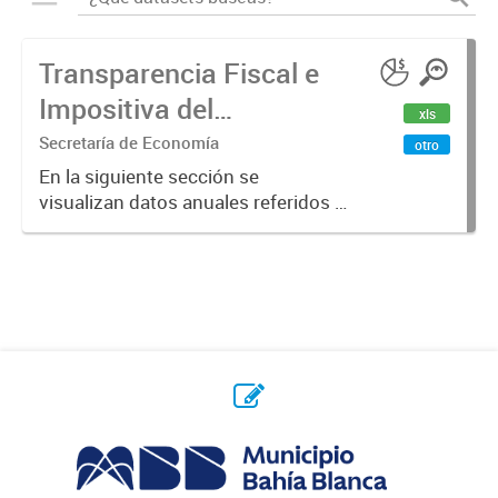
Transparencia Fiscal e
Impositiva del
xls
Municipio. Año 2023
Secretaría de Economía
otro
En la siguiente sección se
visualizan datos anuales referidos a
la transparencia fiscal e impositiva
del Municipio en el año 2023.