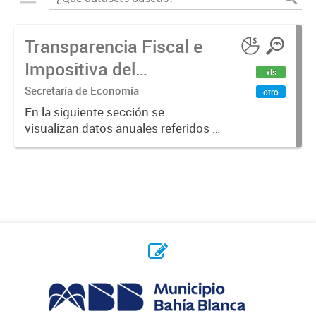
Transparencia Fiscal e
Impositiva del
xls
Municipio. Año 2023
Secretaría de Economía
otro
En la siguiente sección se
visualizan datos anuales referidos a
la transparencia fiscal e impositiva
del Municipio en el año 2023.