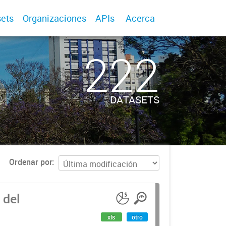
ets
Organizaciones
APIs
Acerca
222
DATASETS
Ordenar por
 del
xls
otro