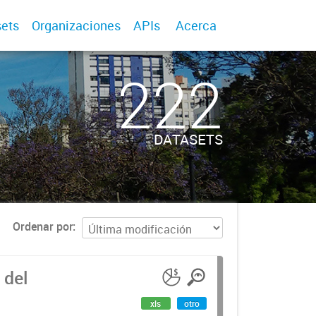
ets
Organizaciones
APIs
Acerca
222
DATASETS
Ordenar por
 del
xls
otro