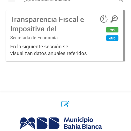
Transparencia Fiscal e
Impositiva del
xls
Municipio. Año 2023
Secretaría de Economía
otro
En la siguiente sección se
visualizan datos anuales referidos a
la transparencia fiscal e impositiva
del Municipio en el año 2023.