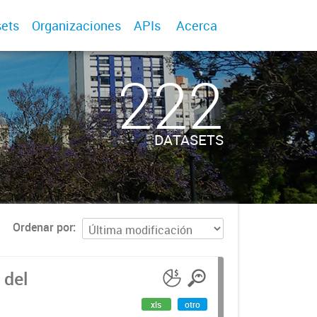
ets
Organizaciones
APIs
Acerca
222
DATASETS
Ordenar por
 del
xls
otro