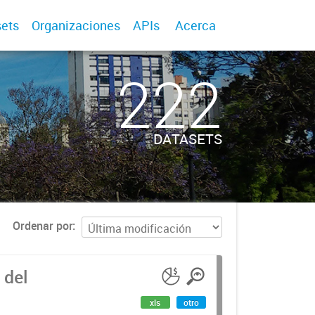
ets
Organizaciones
APIs
Acerca
222
DATASETS
Ordenar por
 del
xls
otro