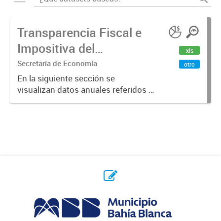
Transparencia Fiscal e
Impositiva del
xls
Municipio. Año 2023
Secretaría de Economía
otro
En la siguiente sección se
visualizan datos anuales referidos a
la transparencia fiscal e impositiva
del Municipio en el año 2023.