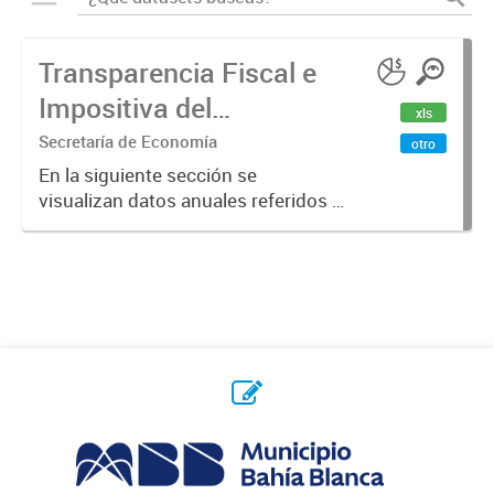
Transparencia Fiscal e
Impositiva del
xls
Municipio. Año 2023
Secretaría de Economía
otro
En la siguiente sección se
visualizan datos anuales referidos a
la transparencia fiscal e impositiva
del Municipio en el año 2023.