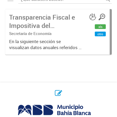
Transparencia Fiscal e
Impositiva del
xls
Municipio. Año 2023
Secretaría de Economía
otro
En la siguiente sección se
visualizan datos anuales referidos a
la transparencia fiscal e impositiva
del Municipio en el año 2023.