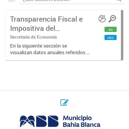
Transparencia Fiscal e
Impositiva del
xls
Municipio. Año 2023
Secretaría de Economía
otro
En la siguiente sección se
visualizan datos anuales referidos a
la transparencia fiscal e impositiva
del Municipio en el año 2023.