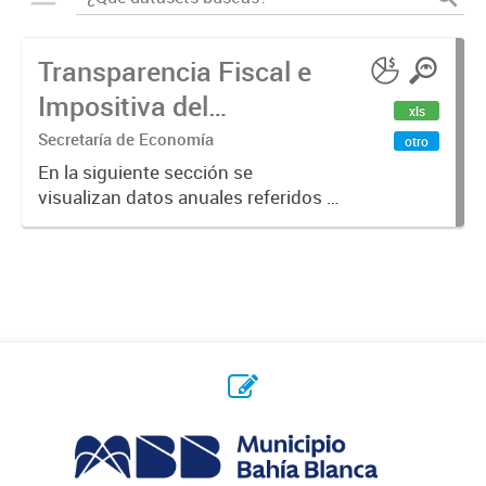
Transparencia Fiscal e
Impositiva del
xls
Municipio. Año 2023
Secretaría de Economía
otro
En la siguiente sección se
visualizan datos anuales referidos a
la transparencia fiscal e impositiva
del Municipio en el año 2023.