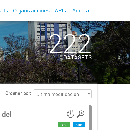
ets
Organizaciones
APIs
Acerca
222
DATASETS
Ordenar por
 del
xls
otro