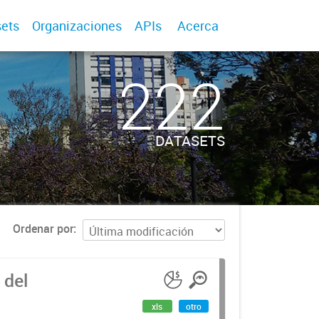
ets
Organizaciones
APIs
Acerca
222
DATASETS
Ordenar por
 del
xls
otro