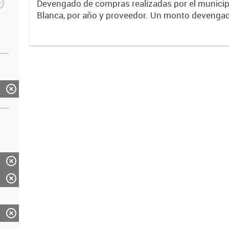
Devengado de compras realizadas por el municip
Blanca, por año y proveedor. Un monto devengado es una
cantidad de dinero que se compromete, luego de
contrato / orden de...