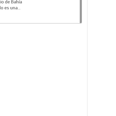
io de Bahía
 emitido un