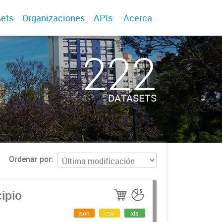
ets
Organizaciones
APIs
Acerca
222
DATASETS
Ordenar por
ipio
json
csv
xls