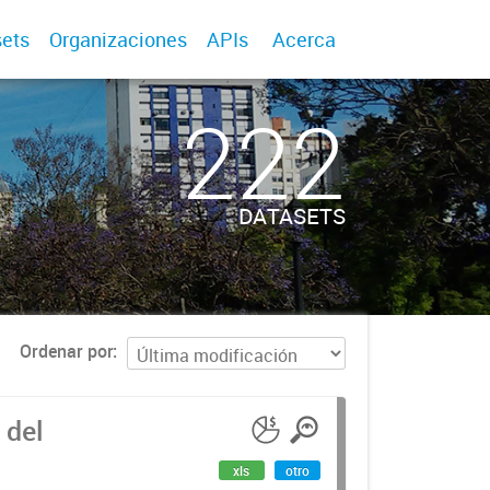
ets
Organizaciones
APIs
Acerca
222
DATASETS
Ordenar por
 del
xls
otro