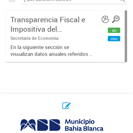
Transparencia Fiscal e
Impositiva del
xls
Municipio. Año 2023
Secretaría de Economía
otro
En la siguiente sección se
visualizan datos anuales referidos a
la transparencia fiscal e impositiva
del Municipio en el año 2023.