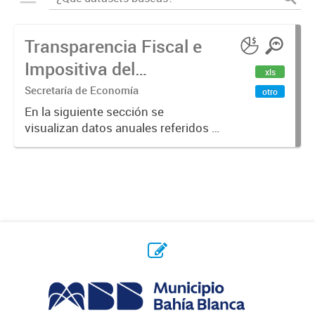
Transparencia Fiscal e
Impositiva del
xls
Municipio. Año 2023
Secretaría de Economía
otro
En la siguiente sección se
visualizan datos anuales referidos a
la transparencia fiscal e impositiva
del Municipio en el año 2023.