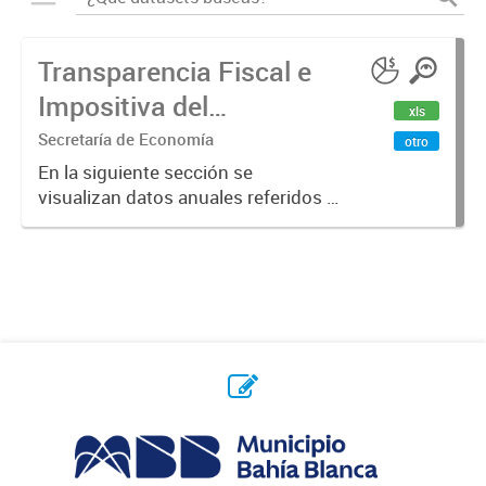
Transparencia Fiscal e
Impositiva del
xls
Municipio. Año 2023
Secretaría de Economía
otro
En la siguiente sección se
visualizan datos anuales referidos a
la transparencia fiscal e impositiva
del Municipio en el año 2023.