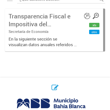
Transparencia Fiscal e
Impositiva del
xls
Municipio. Año 2023
Secretaría de Economía
otro
En la siguiente sección se
visualizan datos anuales referidos a
la transparencia fiscal e impositiva
del Municipio en el año 2023.