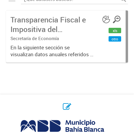
Transparencia Fiscal e
Impositiva del
xls
Municipio. Año 2023
Secretaría de Economía
otro
En la siguiente sección se
visualizan datos anuales referidos a
la transparencia fiscal e impositiva
del Municipio en el año 2023.