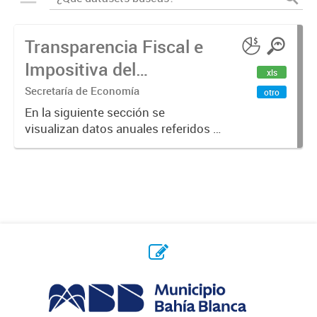
Transparencia Fiscal e
Impositiva del
xls
Municipio. Año 2023
Secretaría de Economía
otro
En la siguiente sección se
visualizan datos anuales referidos a
la transparencia fiscal e impositiva
del Municipio en el año 2023.