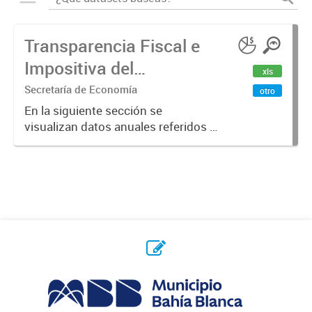
Transparencia Fiscal e
Impositiva del
xls
Municipio. Año 2023
Secretaría de Economía
otro
En la siguiente sección se
visualizan datos anuales referidos a
la transparencia fiscal e impositiva
del Municipio en el año 2023.