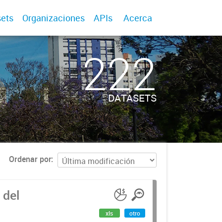
ets
Organizaciones
APIs
Acerca
222
DATASETS
Ordenar por
 del
xls
otro