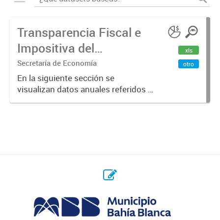
Transparencia Fiscal e
Impositiva del
xls
Municipio. Año 2023
Secretaría de Economía
otro
En la siguiente sección se
visualizan datos anuales referidos a
la transparencia fiscal e impositiva
del Municipio en el año 2023.