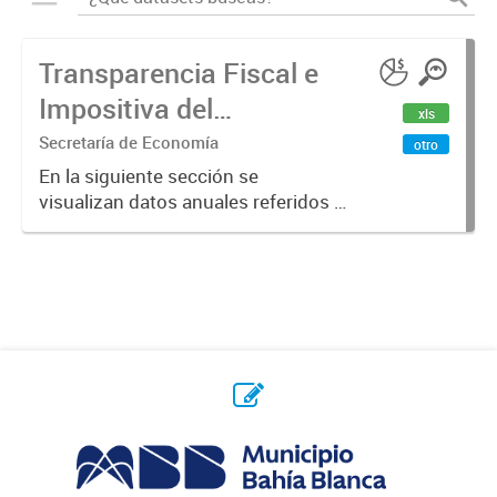
Transparencia Fiscal e
Impositiva del
xls
Municipio. Año 2023
Secretaría de Economía
otro
En la siguiente sección se
visualizan datos anuales referidos a
la transparencia fiscal e impositiva
del Municipio en el año 2023.