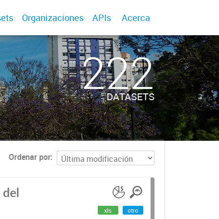
ets
Organizaciones
APIs
Acerca
222
DATASETS
Ordenar por
 del
xls
otro