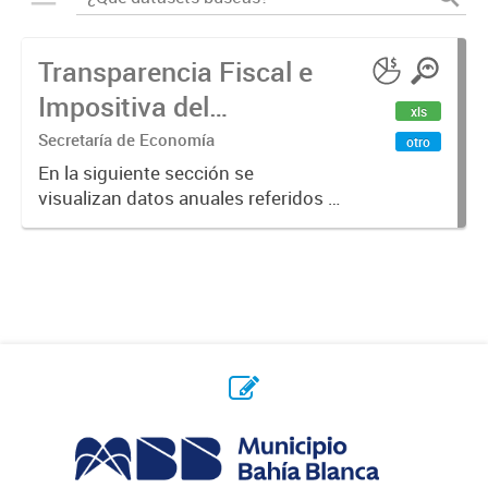
Transparencia Fiscal e
Impositiva del
xls
Municipio. Año 2023
Secretaría de Economía
otro
En la siguiente sección se
visualizan datos anuales referidos a
la transparencia fiscal e impositiva
del Municipio en el año 2023.