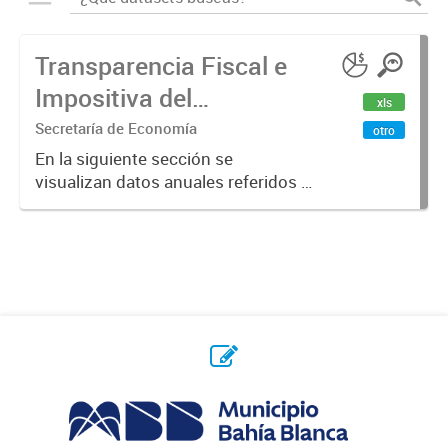
Transparencia Fiscal e
Impositiva del
xls
Municipio. Año 2023
Secretaría de Economía
otro
En la siguiente sección se
visualizan datos anuales referidos a
la transparencia fiscal e impositiva
del Municipio en el año 2023.