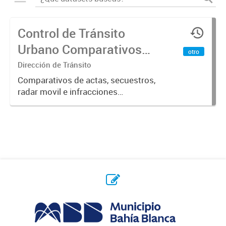
Control de Tránsito
Urbano Comparativos
otro
años 2020-2021
Dirección de Tránsito
Comparativos de actas, secuestros,
radar movil e infracciones
correspondientes a los años 2020 y
2021