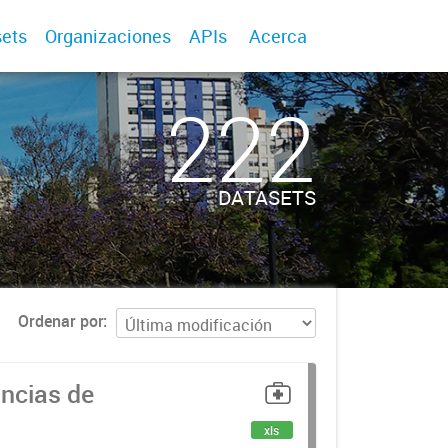
ets
Organizaciones
APIs
Acerca
222
DATASETS
Ordenar por
uncias de
xls