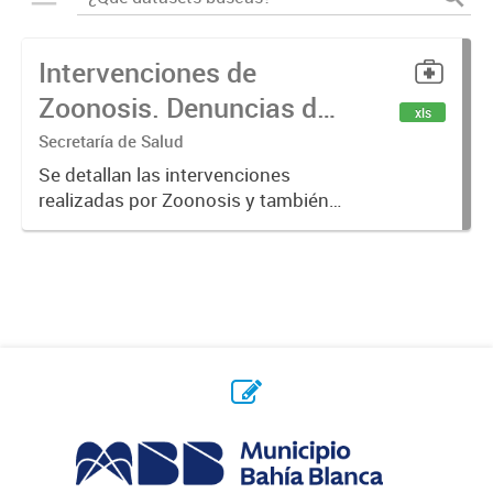
Intervenciones de
Zoonosis. Denuncias de
xls
Mordeduras de Caninos
Secretaría de Salud
y Felinos
Se detallan las intervenciones
realizadas por Zoonosis y también
denuncias realizadas de
mordeduras de caninos y felinos.