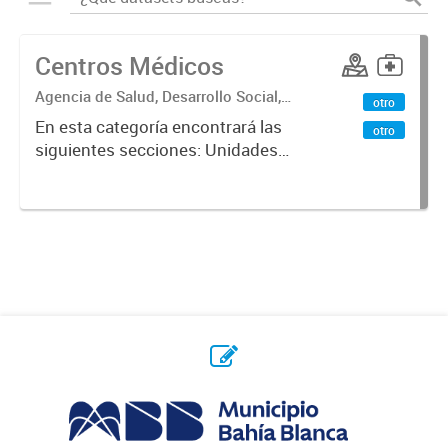
Centros Médicos
Agencia de Salud, Desarrollo Social,
otro
Ambiente y Hábitat
En esta categoría encontrará las
otro
siguientes secciones: Unidades
Sanitarias, Centros Vacunatorios,
Centros Satélites, Centros
Respiratorios,