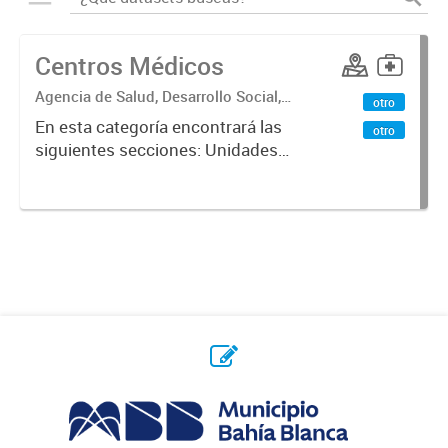
Centros Médicos
Agencia de Salud, Desarrollo Social,
otro
Ambiente y Hábitat
En esta categoría encontrará las
otro
siguientes secciones: Unidades
Sanitarias, Centros Vacunatorios,
Centros Satélites, Centros
Respiratorios,