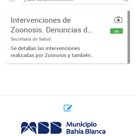
Intervenciones de
Zoonosis. Denuncias de
xls
Mordeduras de Caninos
Secretaría de Salud
y Felinos
Se detallan las intervenciones
realizadas por Zoonosis y también
denuncias realizadas de
mordeduras de caninos y felinos.