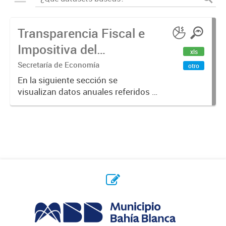
Transparencia Fiscal e
Impositiva del
xls
Municipio. Año 2023
Secretaría de Economía
otro
En la siguiente sección se
visualizan datos anuales referidos a
la transparencia fiscal e impositiva
del Municipio en el año 2023.