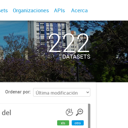
ets
Organizaciones
APIs
Acerca
222
DATASETS
Ordenar por
 del
xls
otro