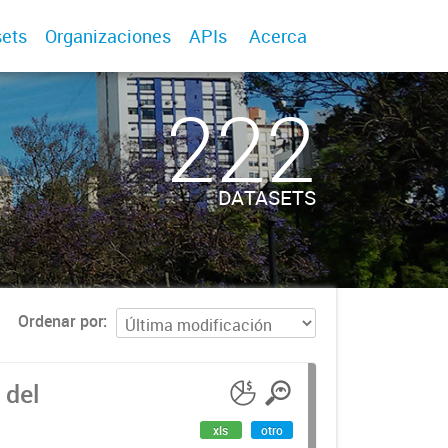
ets
Organizaciones
APIs
Acerca
222
DATASETS
Ordenar por
 del
xls
otro