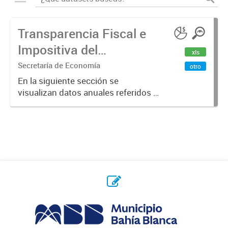
Transparencia Fiscal e
Impositiva del
xls
Municipio. Año 2023
Secretaría de Economía
otro
En la siguiente sección se
visualizan datos anuales referidos a
la transparencia fiscal e impositiva
del Municipio en el año 2023.