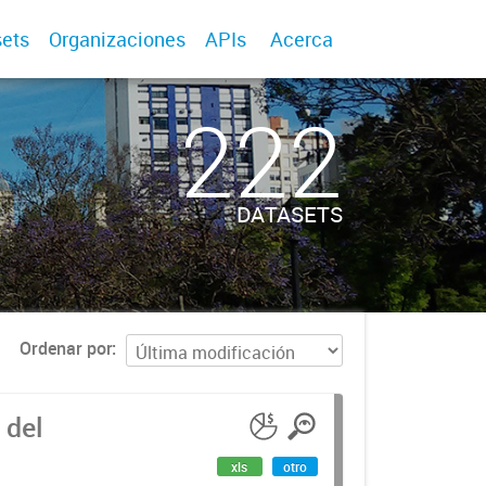
ets
Organizaciones
APIs
Acerca
222
DATASETS
Ordenar por
 del
xls
otro