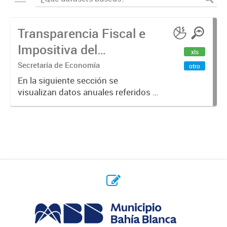
Transparencia Fiscal e
Impositiva del
xls
Municipio. Año 2023
Secretaría de Economía
otro
En la siguiente sección se
visualizan datos anuales referidos a
la transparencia fiscal e impositiva
del Municipio en el año 2023.