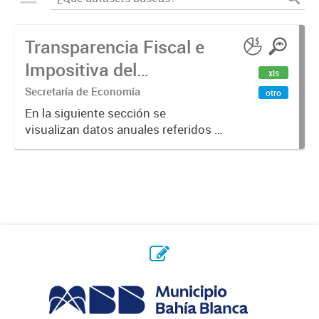
Transparencia Fiscal e
Impositiva del
xls
Municipio. Año 2023
Secretaría de Economía
otro
En la siguiente sección se
visualizan datos anuales referidos a
la transparencia fiscal e impositiva
del Municipio en el año 2023.