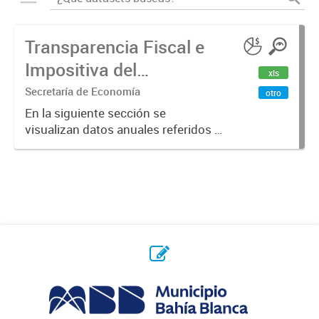
Transparencia Fiscal e
Impositiva del
xls
Municipio. Año 2023
Secretaría de Economía
otro
En la siguiente sección se
visualizan datos anuales referidos a
la transparencia fiscal e impositiva
del Municipio en el año 2023.