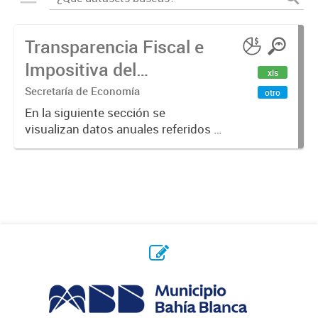
Transparencia Fiscal e
Impositiva del
xls
Municipio. Año 2023
Secretaría de Economía
otro
En la siguiente sección se
visualizan datos anuales referidos a
la transparencia fiscal e impositiva
del Municipio en el año 2023.