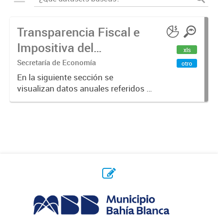
Transparencia Fiscal e
Impositiva del
xls
Municipio. Año 2023
Secretaría de Economía
otro
En la siguiente sección se
visualizan datos anuales referidos a
la transparencia fiscal e impositiva
del Municipio en el año 2023.