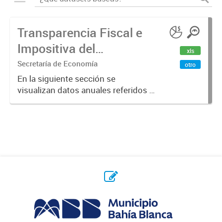
Transparencia Fiscal e
Impositiva del
xls
Municipio. Año 2023
Secretaría de Economía
otro
En la siguiente sección se
visualizan datos anuales referidos a
la transparencia fiscal e impositiva
del Municipio en el año 2023.