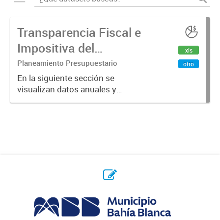
Transparencia Fiscal e
Impositiva del
xls
Municipio. Año 2024
Planeamiento Presupuestario
otro
En la siguiente sección se
visualizan datos anuales y
trimestrales referidos a la
transparencia fiscal e impositiva del
Municipio en el año 2024.